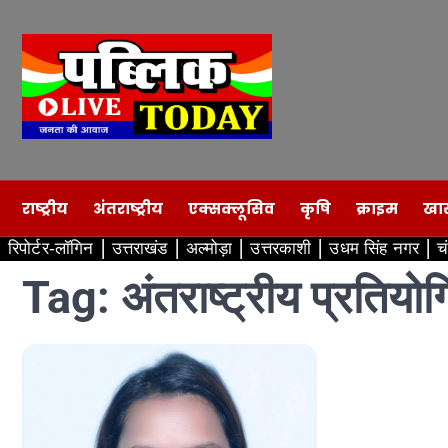
Skip
to
content
राष्ट्रीय
अंतराष्ट्रीय
एक्सक्लूसिव
कृषि
क्राइम
खा
रिपोर्टर-लॉगिन
उत्तराखंड
अल्मोड़ा
उत्तरकाशी
उधम सिंह नगर
च
Tag:
अंतराष्ट्रीय प्रतियोग