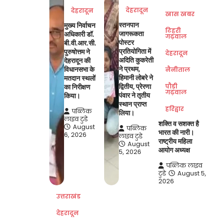
देहरादून
देहरादून
खास खबर
स्तनपान
मुख्य निर्वाचन
टिहरी
जागरूकता
अधिकारी डॉ.
गढ़वाल
पोस्टर
बी.वी.आर.सी.
प्रतियोगिता में
पुरुषोत्तम ने
देहरादून
अदिति कुकरेती
देहरादून की
ने प्रथम,
विधानसभा के
नैनीताल
हिमानी लोबरे ने
मतदान स्थलों
पौड़ी
द्वितीय, प्रेरणा
का निरीक्षण
गढ़वाल
पंवार ने तृतीय
किया।
स्थान प्राप्त
हरिद्वार
पब्लिक
लिया।
लाइव टुडे
शक्ति व सशक्त है
August
पब्लिक
भारत की नारी।
6, 2026
लाइव टुडे
राष्ट्रीय महिला
August
आयोग अध्यक्ष
5, 2026
पब्लिक लाइव
टुडे
August 5,
2026
उत्तराखंड
देहरादून