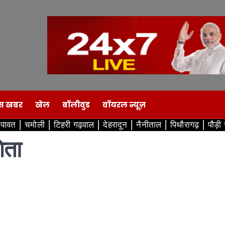
स खबर
खेल
बॉलीवुड
वॉयरल न्यूज़
ंपावत
चमोली
टिहरी गढ़वाल
देहरादून
नैनीताल
पिथौरागढ़
पौड़ी
िता