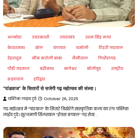
अल्मोड़ा
उत्तरकाशी
उत्तराखंड
उधम सिंह नगर
केदारनाथ
खेल
चंपावत
चमोली
टिहरी गढ़वाल
देहरादून
नीम करोली बाबा
नैनीताल
पिथौरागढ़
पौड़ी गढ़वाल
बद्रीनाथ
बागेश्वर
बॉलीवुड
राष्ट्रीय
रुद्रप्रयाग
हरिद्वार
“पांडवाज” के सितारों से सजेगी गढ़ महोत्सव की संध्या।
पब्लिक लाइव टुडे
October 26, 2025
गढ़ महोत्सव में “पांडवाज” के सितारे बिखेरेंगे सांस्कृतिक कला का रंग। पब्लिक
लाईव टुडे। सूरजमणी सिलस्वाल “ईगास बग्वाल” गढ़ सेवा…