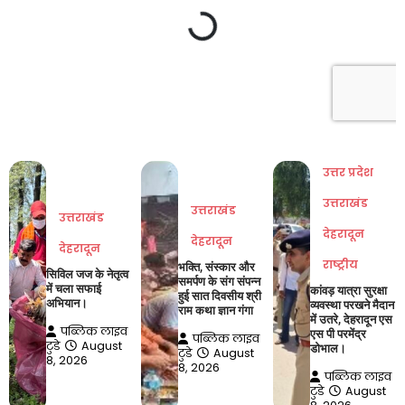
उत्तर प्रदेश
उत्तराखंड
उत्तराखंड
उत्तराखंड
देहरादून
देहरादून
देहरादून
राष्ट्रीय
भक्ति, संस्कार और
सिविल जज के नेतृत्व
समर्पण के संग संपन्न
में चला सफाई
कांवड़ यात्रा सुरक्षा
हुई सात दिवसीय श्री
अभियान।
व्यवस्था परखने मैदान
राम कथा ज्ञान गंगा
में उतरे, देहरादून एस
पब्लिक लाइव
एस पी परमेंद्र
पब्लिक लाइव
टुडे
August
डोभाल।
टुडे
August
8, 2026
8, 2026
पब्लिक लाइव
टुडे
August