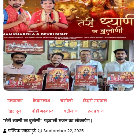
उत्तराखंड
केदारनाथ
चमोली
टिहरी गढ़वाल
देहरादून
पौड़ी गढ़वाल
बद्रीनाथ
रुद्रप्रयाग
“तेरी ध्याणी छा बुलोणी” गढ़वाली भजन का लोकार्पण।
पब्लिक लाइव टुडे
September 22, 2025