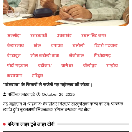
अल्मोड़ा
उत्तरकाशी
उत्तराखंड
उधम सिंह नगर
केदारनाथ
खेल
चंपावत
चमोली
टिहरी गढ़वाल
देहरादून
नीम करोली बाबा
नैनीताल
पिथौरागढ़
पौड़ी गढ़वाल
बद्रीनाथ
बागेश्वर
बॉलीवुड
राष्ट्रीय
रुद्रप्रयाग
हरिद्वार
“पांडवाज” के सितारों से सजेगी गढ़ महोत्सव की संध्या।
पब्लिक लाइव टुडे
October 26, 2025
गढ़ महोत्सव में “पांडवाज” के सितारे बिखेरेंगे सांस्कृतिक कला का रंग। पब्लिक
लाईव टुडे। सूरजमणी सिलस्वाल “ईगास बग्वाल” गढ़ सेवा…
पब्लिक लाइव टुडे लाइव टीवी