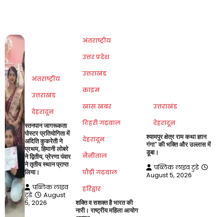
अंतराष्ट्रीय
उत्तर प्रदेश
उत्तराखंड
अंतराष्ट्रीय
क्राइम
उत्तराखंड
खास खबर
उत्तराखंड
देहरादून
टिहरी गढ़वाल
देहरादून
स्तनपान जागरूकता
पोस्टर प्रतियोगिता में
श्यामपुर क्षेत्र राम कथा ज्ञान
देहरादून
अदिति कुकरेती ने
गंगा” की भक्ति और उल्लास में
प्रथम, हिमानी लोबरे
डूबा।
नैनीताल
ने द्वितीय, प्रेरणा पंवार
ने तृतीय स्थान प्राप्त
पब्लिक लाइव टुडे
पौड़ी गढ़वाल
लिया।
August 5, 2026
पब्लिक लाइव
हरिद्वार
टुडे
August
5, 2026
शक्ति व सशक्त है भारत की
नारी। राष्ट्रीय महिला आयोग