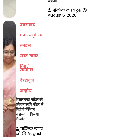
अध्यक्ष
पब्लिक लाइव टुडे
August 5, 2026
उत्तराखंड
एक्सक्लूसिव
क्राइम
खास खबर
टिहरी
गढ़वाल
देहरादून
राष्ट्रीय
हिंसाग्रस्त महिलाओं
को वन स्टॉप सेंटर से
मिलेगी विभिन्न
सहायता। विजया
किशोर
पब्लिक लाइव
टुडे
August