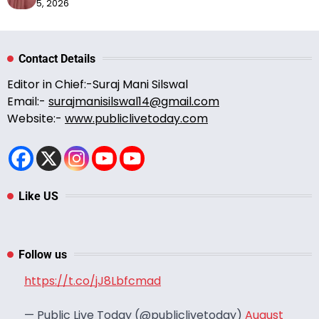
5, 2026
Contact Details
Editor in Chief:-Suraj Mani Silswal
Email:-
surajmanisilswal14@gmail.com
Website:-
www.publiclivetoday.com
Like US
Follow us
https://t.co/jJ8Lbfcmad
— Public Live Today (@publiclivetoday)
August