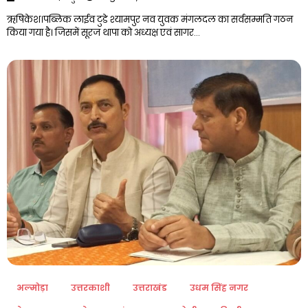
ऋषिकेश।पब्लिक लाईव टुडे श्यामपुर नव युवक मंगलदल का सर्वसम्मति गठन
किया गया है। जिसमें सूरज थापा को अध्यक्ष एवं सागर…
अल्मोड़ा
उत्तरकाशी
उत्तराखंड
उधम सिंह नगर