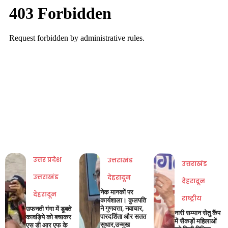
उत्तर प्रदेश
उत्तराखंड
उत्तराखंड
उत्तराखंड
देहरादून
देहरादून
नेक मानकों पर
देहरादून
राष्ट्रीय
कार्यशाला। कुलपति
ने गुणवत्ता, नवाचार,
उफनती गंगा में डूबते
नारी सम्मान सेतु कैंप
पारदर्शिता और सतत
कावड़िये को बचाकर
में सैकड़ों महिलाओं
सुधार,उन्मुख
एस डी आर एफ के