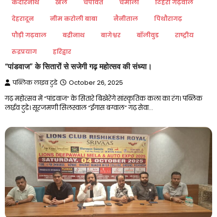
केदारनाथ
खेल
चंपावत
चमोली
टिहरी गढ़वाल
देहरादून
नीम करोली बाबा
नैनीताल
पिथौरागढ़
पौड़ी गढ़वाल
बद्रीनाथ
बागेश्वर
बॉलीवुड
राष्ट्रीय
रुद्रप्रयाग
हरिद्वार
“पांडवाज” के सितारों से सजेगी गढ़ महोत्सव की संध्या।
पब्लिक लाइव टुडे
October 26, 2025
गढ़ महोत्सव में “पांडवाज” के सितारे बिखेरेंगे सांस्कृतिक कला का रंग। पब्लिक
लाईव टुडे। सूरजमणी सिलस्वाल “ईगास बग्वाल” गढ़ सेवा…