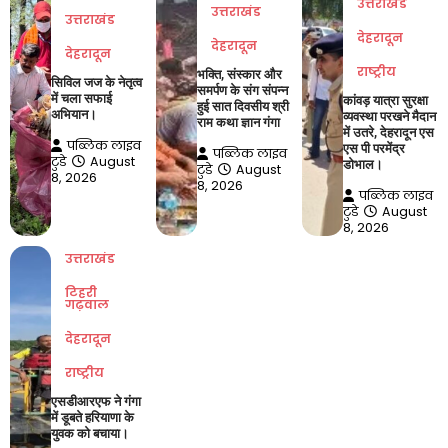
उत्तराखंड
उत्तराखंड
उत्तराखंड
देहरादून
देहरादून
देहरादून
राष्ट्रीय
भक्ति, संस्कार और
सिविल जज के नेतृत्व
समर्पण के संग संपन्न
में चला सफाई
कांवड़ यात्रा सुरक्षा
हुई सात दिवसीय श्री
अभियान।
व्यवस्था परखने मैदान
राम कथा ज्ञान गंगा
में उतरे, देहरादून एस
पब्लिक लाइव
एस पी परमेंद्र
पब्लिक लाइव
टुडे
August
डोभाल।
टुडे
August
8, 2026
8, 2026
पब्लिक लाइव
टुडे
August
8, 2026
उत्तराखंड
टिहरी
गढ़वाल
देहरादून
राष्ट्रीय
एसडीआरएफ ने गंगा
में डूबते हरियाणा के
युवक को बचाया।