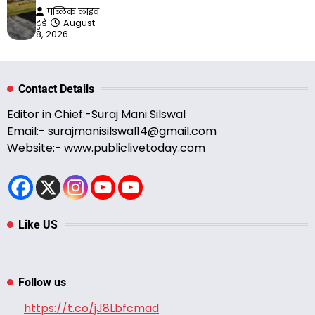
पब्लिक लाइव
टुडे
August
8, 2026
Contact Details
Editor in Chief:-Suraj Mani Silswal
Email:-
surajmanisilswal14@gmail.com
Website:-
www.publiclivetoday.com
Like US
Follow us
https://t.co/jJ8Lbfcmad