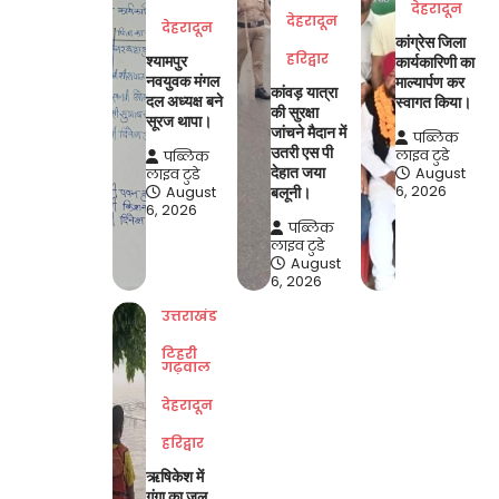
देहरादून
देहरादून
देहरादून
कांग्रेस जिला
हरिद्वार
श्यामपुर
कार्यकारिणी का
नवयुवक मंगल
माल्यार्पण कर
कांवड़ यात्रा
दल अध्यक्ष बने
स्वागत किया।
की सुरक्षा
सूरज थापा।
जांचने मैदान में
पब्लिक
उतरी एस पी
लाइव टुडे
पब्लिक
देहात जया
August
लाइव टुडे
6, 2026
August
बलूनी।
6, 2026
पब्लिक
लाइव टुडे
August
6, 2026
उत्तराखंड
टिहरी
गढ़वाल
देहरादून
हरिद्वार
ऋषिकेश में
गंगा का जल