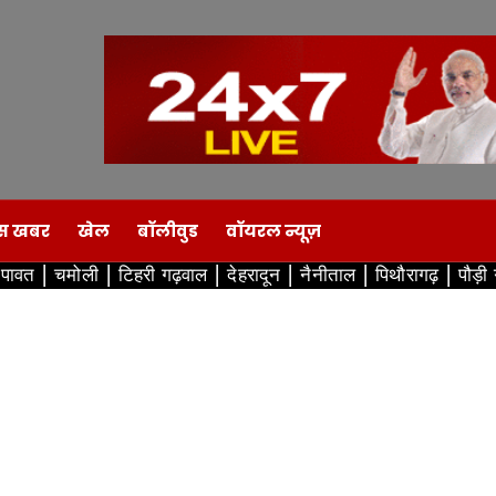
स खबर
खेल
बॉलीवुड
वॉयरल न्यूज़
ंपावत
चमोली
टिहरी गढ़वाल
देहरादून
नैनीताल
पिथौरागढ़
पौड़ी