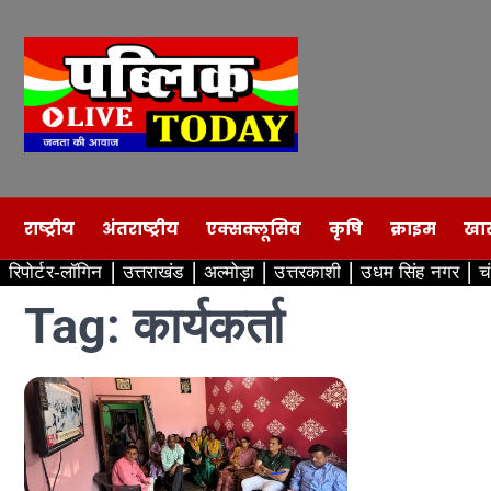
Skip
to
content
राष्ट्रीय
अंतराष्ट्रीय
एक्सक्लूसिव
कृषि
क्राइम
खा
रिपोर्टर-लॉगिन
उत्तराखंड
अल्मोड़ा
उत्तरकाशी
उधम सिंह नगर
च
Tag:
कार्यकर्ता