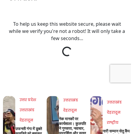
उत्तर प्रदेश
उत्तराखंड
उत्तराखंड
उत्तराखंड
देहरादून
देहरादून
नेक मानकों पर
देहरादून
राष्ट्रीय
कार्यशाला। कुलपति
ने गुणवत्ता, नवाचार,
उफनती गंगा में डूबते
नारी सम्मान सेतु कैंप
पारदर्शिता और सतत
कावड़िये को बचाकर