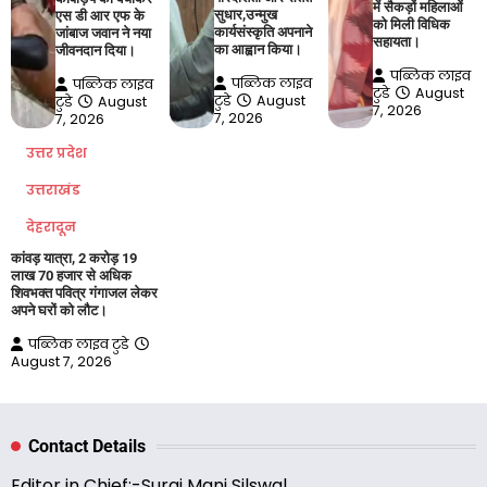
में सैकड़ों महिलाओं
सुधार,उन्मुख
एस डी आर एफ के
को मिली विधिक
कार्यसंस्कृति अपनाने
जांबाज जवान ने नया
सहायता।
का आह्वान किया।
जीवनदान दिया।
पब्लिक लाइव
पब्लिक लाइव
पब्लिक लाइव
टुडे
August
टुडे
August
टुडे
August
7, 2026
7, 2026
7, 2026
उत्तर प्रदेश
उत्तराखंड
देहरादून
कांवड़ यात्रा, 2 करोड़ 19
लाख 70 हजार से अधिक
शिवभक्त पवित्र गंगाजल लेकर
अपने घरों को लौट।
पब्लिक लाइव टुडे
August 7, 2026
Contact Details
Editor in Chief:-Suraj Mani Silswal