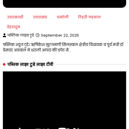
उत्तरकाशी
उत्तराखंड
चमोली
टिहरी गढ़वाल
देहरादून
पब्लिक लाइव टुडे
September 22, 2025
पब्लिक न्यूज टुडे। ऋषिकेश सूरजमणी सिलस्वाल क्षेत्रीय विधायक व पूर्व मंत्री डॉ
प्रेमचंद अग्रवाल ने धराली आपदा की चपेट में…
पब्लिक लाइव टुडे लाइव टीवी