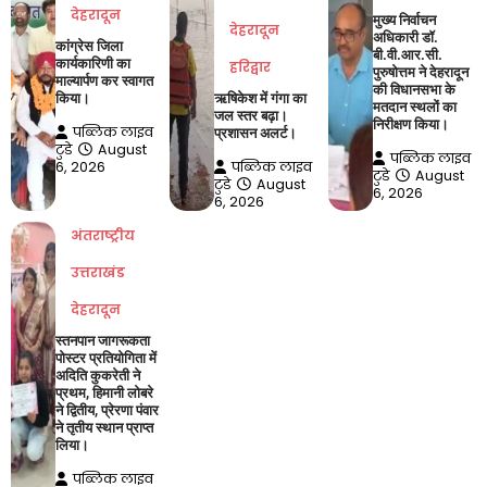
देहरादून
मुख्य निर्वाचन
देहरादून
अधिकारी डॉ.
कांग्रेस जिला
बी.वी.आर.सी.
कार्यकारिणी का
हरिद्वार
पुरुषोत्तम ने देहरादून
माल्यार्पण कर स्वागत
की विधानसभा के
किया।
ऋषिकेश में गंगा का
मतदान स्थलों का
जल स्तर बढ़ा।
निरीक्षण किया।
पब्लिक लाइव
प्रशासन अलर्ट।
टुडे
August
पब्लिक लाइव
6, 2026
पब्लिक लाइव
टुडे
August
टुडे
August
6, 2026
6, 2026
अंतराष्ट्रीय
उत्तराखंड
देहरादून
स्तनपान जागरूकता
पोस्टर प्रतियोगिता में
अदिति कुकरेती ने
प्रथम, हिमानी लोबरे
ने द्वितीय, प्रेरणा पंवार
ने तृतीय स्थान प्राप्त
लिया।
पब्लिक लाइव