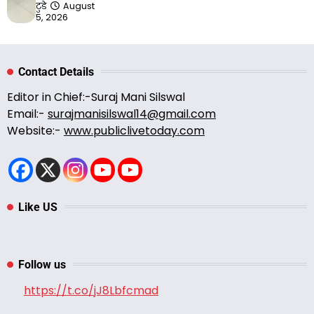
टुडे
August
5, 2026
Contact Details
Editor in Chief:-Suraj Mani Silswal
Email:-
surajmanisilswal14@gmail.com
Website:-
www.publiclivetoday.com
Like US
Follow us
https://t.co/jJ8Lbfcmad