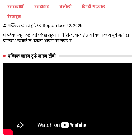
उत्तरकाशी
उत्तराखंड
चमोली
टिहरी गढ़वाल
देहरादून
पब्लिक लाइव टुडे
September 22, 2025
पब्लिक न्यूज टुडे। ऋषिकेश सूरजमणी सिलस्वाल क्षेत्रीय विधायक व पूर्व मंत्री डॉ
प्रेमचंद अग्रवाल ने धराली आपदा की चपेट में…
पब्लिक लाइव टुडे लाइव टीवी