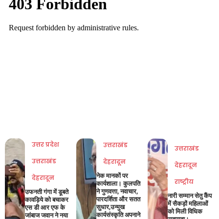
उत्तर प्रदेश
उत्तराखंड
उत्तराखंड
उत्तराखंड
देहरादून
देहरादून
नेक मानकों पर
देहरादून
राष्ट्रीय
कार्यशाला। कुलपति
ने गुणवत्ता, नवाचार,
उफनती गंगा में डूबते
नारी सम्मान सेतु कैंप
पारदर्शिता और सतत
कावड़िये को बचाकर
में सैकड़ों महिलाओं
सुधार,उन्मुख
एस डी आर एफ के
को मिली विधिक
कार्यसंस्कृति अपनाने
जांबाज जवान ने नया