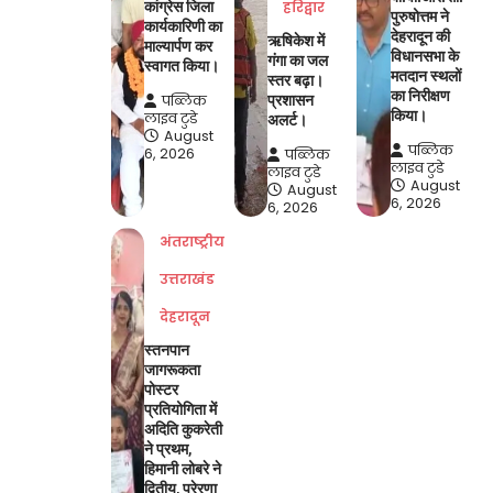
कांग्रेस जिला
हरिद्वार
पुरुषोत्तम ने
कार्यकारिणी का
देहरादून की
ऋषिकेश में
माल्यार्पण कर
विधानसभा के
गंगा का जल
स्वागत किया।
मतदान स्थलों
स्तर बढ़ा।
का निरीक्षण
पब्लिक
प्रशासन
किया।
लाइव टुडे
अलर्ट।
August
पब्लिक
6, 2026
पब्लिक
लाइव टुडे
लाइव टुडे
August
August
6, 2026
6, 2026
अंतराष्ट्रीय
उत्तराखंड
देहरादून
स्तनपान
जागरूकता
पोस्टर
प्रतियोगिता में
अदिति कुकरेती
ने प्रथम,
हिमानी लोबरे ने
द्वितीय, प्रेरणा