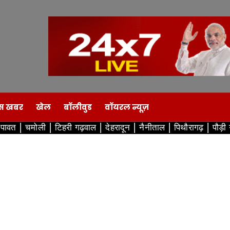
स खबर
खेल
बॉलीवुड
वॉयरल न्यूज़
ंपावत
चमोली
टिहरी गढ़वाल
देहरादून
नैनीताल
पिथौरागढ़
पौड़ी