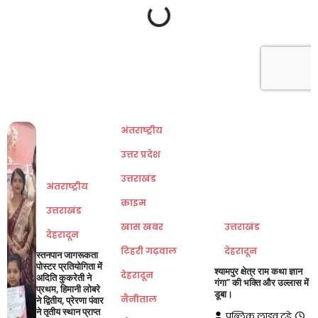
अंतराष्ट्रीय
उत्तर प्रदेश
उत्तराखंड
अंतराष्ट्रीय
क्राइम
उत्तराखंड
खास खबर
उत्तराखंड
देहरादून
टिहरी गढ़वाल
देहरादून
स्तनपान जागरूकता
पोस्टर प्रतियोगिता में
श्यामपुर क्षेत्र राम कथा ज्ञान
देहरादून
अदिति कुकरेती ने
गंगा” की भक्ति और उल्लास में
प्रथम, हिमानी लोबरे
डूबा।
नैनीताल
ने द्वितीय, प्रेरणा पंवार
ने तृतीय स्थान प्राप्त
पब्लिक लाइव टुडे