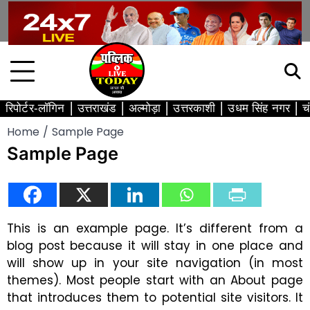
Skip
to
content
रिपोर्टर-लॉगिन
उत्तराखंड
अल्मोड़ा
उत्तरकाशी
उधम सिंह नगर
च
Home
Sample Page
Sample Page
This is an example page. It’s different from a
blog post because it will stay in one place and
will show up in your site navigation (in most
themes). Most people start with an About page
that introduces them to potential site visitors. It