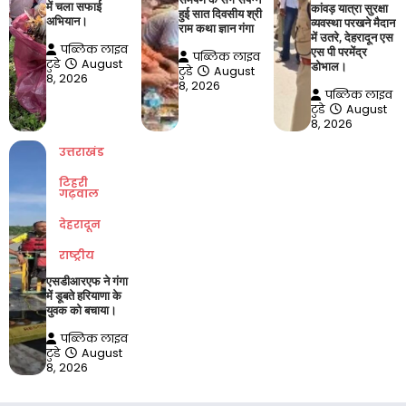
में चला सफाई
कांवड़ यात्रा सुरक्षा
हुई सात दिवसीय श्री
अभियान।
व्यवस्था परखने मैदान
राम कथा ज्ञान गंगा
में उतरे, देहरादून एस
पब्लिक लाइव
एस पी परमेंद्र
पब्लिक लाइव
टुडे
August
डोभाल।
टुडे
August
8, 2026
8, 2026
पब्लिक लाइव
टुडे
August
8, 2026
उत्तराखंड
टिहरी
गढ़वाल
देहरादून
राष्ट्रीय
एसडीआरएफ ने गंगा
में डूबते हरियाणा के
युवक को बचाया।
पब्लिक लाइव
टुडे
August
8, 2026