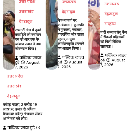
उत्तर प्रदेश
उत्तराखंड
उत्तराखंड
उत्तराखंड
देहरादून
देहरादून
नेक मानकों पर
देहरादून
राष्ट्रीय
कार्यशाला। कुलपति
ने गुणवत्ता, नवाचार,
उफनती गंगा में डूबते
नारी सम्मान सेतु कैंप
पारदर्शिता और सतत
कावड़िये को बचाकर
में सैकड़ों महिलाओं
सुधार,उन्मुख
एस डी आर एफ के
को मिली विधिक
कार्यसंस्कृति अपनाने
जांबाज जवान ने नया
सहायता।
का आह्वान किया।
जीवनदान दिया।
पब्लिक लाइव
पब्लिक लाइव
पब्लिक लाइव
टुडे
August
टुडे
August
टुडे
August
7, 2026
7, 2026
7, 2026
उत्तर प्रदेश
उत्तराखंड
देहरादून
कांवड़ यात्रा, 2 करोड़ 19
लाख 70 हजार से अधिक
शिवभक्त पवित्र गंगाजल लेकर
अपने घरों को लौट।
पब्लिक लाइव टुडे