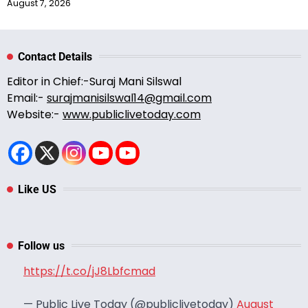
August 7, 2026
Contact Details
Editor in Chief:-Suraj Mani Silswal
Email:-
surajmanisilswal14@gmail.com
Website:-
www.publiclivetoday.com
Like US
Follow us
https://t.co/jJ8Lbfcmad
— Public Live Today (@publiclivetoday)
August