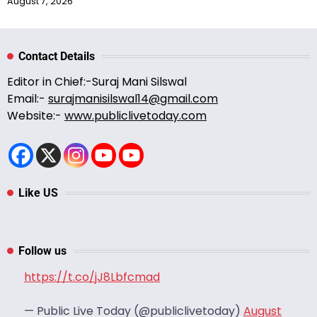
August 7, 2026
Contact Details
Editor in Chief:-Suraj Mani Silswal
Email:-
surajmanisilswal14@gmail.com
Website:-
www.publiclivetoday.com
Like US
Follow us
https://t.co/jJ8Lbfcmad
— Public Live Today (@publiclivetoday)
August