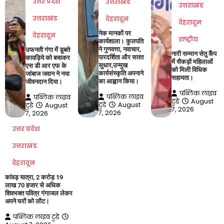
उत्तर प्रदेश
उत्तराखंड
उत्तराखंड
उत्तराखंड
देहरादून
देहरादून
नेक मानकों पर
देहरादून
राष्ट्रीय
कार्यशाला। कुलपति
ने गुणवत्ता, नवाचार,
उफनती गंगा में डूबते
नारी सम्मान सेतु कैंप
पारदर्शिता और सतत
कावड़िये को बचाकर
में सैकड़ों महिलाओं
सुधार,उन्मुख
एस डी आर एफ के
को मिली विधिक
कार्यसंस्कृति अपनाने
जांबाज जवान ने नया
सहायता।
का आह्वान किया।
जीवनदान दिया।
पब्लिक लाइव
पब्लिक लाइव
पब्लिक लाइव
टुडे
August
टुडे
August
टुडे
August
7, 2026
7, 2026
7, 2026
उत्तर प्रदेश
उत्तराखंड
देहरादून
कांवड़ यात्रा, 2 करोड़ 19
लाख 70 हजार से अधिक
शिवभक्त पवित्र गंगाजल लेकर
अपने घरों को लौट।
पब्लिक लाइव टुडे