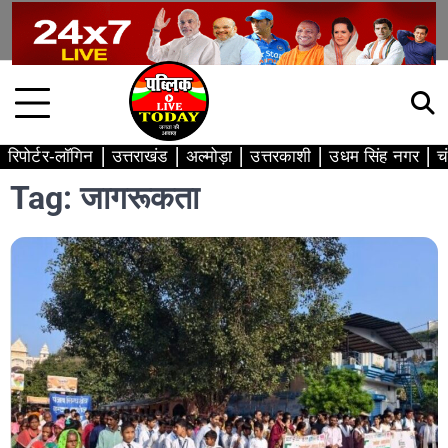
Skip
to
content
रिपोर्टर-लॉगिन
उत्तराखंड
अल्मोड़ा
उत्तरकाशी
उधम सिंह नगर
च
Tag:
जागरूकता