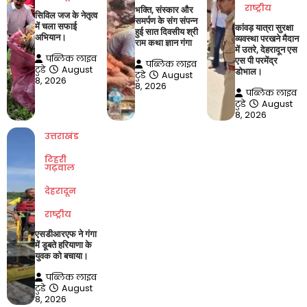
राष्ट्रीय
भक्ति, संस्कार और
सिविल जज के नेतृत्व
समर्पण के संग संपन्न
में चला सफाई
कांवड़ यात्रा सुरक्षा
हुई सात दिवसीय श्री
अभियान।
व्यवस्था परखने मैदान
राम कथा ज्ञान गंगा
में उतरे, देहरादून एस
पब्लिक लाइव
एस पी परमेंद्र
पब्लिक लाइव
टुडे
August
डोभाल।
टुडे
August
8, 2026
8, 2026
पब्लिक लाइव
टुडे
August
8, 2026
उत्तराखंड
टिहरी
गढ़वाल
देहरादून
राष्ट्रीय
एसडीआरएफ ने गंगा
में डूबते हरियाणा के
युवक को बचाया।
पब्लिक लाइव
टुडे
August
8, 2026