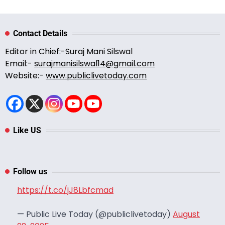
Contact Details
Editor in Chief:-Suraj Mani Silswal
Email:-
surajmanisilswal14@gmail.com
Website:-
www.publiclivetoday.com
Like US
Follow us
https://t.co/jJ8Lbfcmad
— Public Live Today (@publiclivetoday)
August