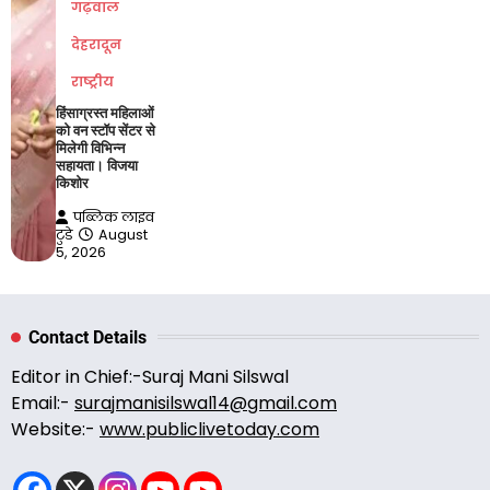
गढ़वाल
देहरादून
राष्ट्रीय
हिंसाग्रस्त महिलाओं
को वन स्टॉप सेंटर से
मिलेगी विभिन्न
सहायता। विजया
किशोर
पब्लिक लाइव
टुडे
August
5, 2026
Contact Details
Editor in Chief:-Suraj Mani Silswal
Email:-
surajmanisilswal14@gmail.com
Website:-
www.publiclivetoday.com