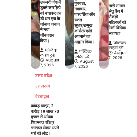
उफनती गंगा में
गुणवत्ता,
नारी सम्मान
डूबते कावड़िये
नवाचार,
सेतु कैंप में
को बचाकर एस
पारदर्शिता और
सैकड़ों
डी आर एफ के
सतत
महिलाओं को
जांबाज जवान
सुधार,उन्मुख
मिली विधिक
ने नया
कार्यसंस्कृति
सहायता।
जीवनदान
अपनाने का
दिया।
आह्वान किया।
पब्लिक
लाइव टुडे
पब्लिक
पब्लिक
August
लाइव टुडे
लाइव टुडे
7, 2026
August
August
7, 2026
7, 2026
उत्तर प्रदेश
उत्तराखंड
देहरादून
कांवड़ यात्रा, 2
करोड़ 19 लाख 70
हजार से अधिक
शिवभक्त पवित्र
गंगाजल लेकर अपने
घरों को लौट।