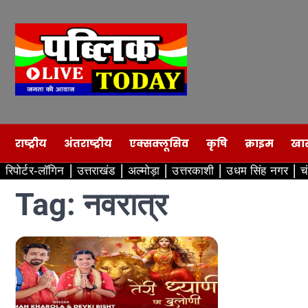
Skip
to
content
राष्ट्रीय
अंतराष्ट्रीय
एक्सक्लूसिव
कृषि
क्राइम
खा
रिपोर्टर-लॉगिन
उत्तराखंड
अल्मोड़ा
उत्तरकाशी
उधम सिंह नगर
च
Tag:
नवरात्र