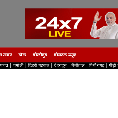
स खबर
खेल
बॉलीवुड
वॉयरल न्यूज़
ंपावत
चमोली
टिहरी गढ़वाल
देहरादून
नैनीताल
पिथौरागढ़
पौड़ी