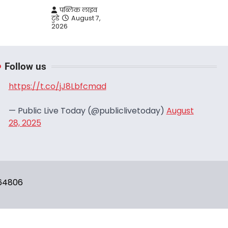
पब्लिक लाइव
टुडे
August 7,
2026
Follow us
https://t.co/jJ8Lbfcmad
— Public Live Today (@publiclivetoday)
August
28, 2025
664806