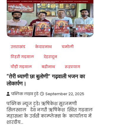
उत्तराखंड
केदारनाथ
चमोली
टिहरी गढ़वाल
देहरादून
पौड़ी गढ़वाल
बद्रीनाथ
रुद्रप्रयाग
“तेरी ध्याणी छा बुलोणी” गढ़वाली भजन का
लोकार्पण।
पब्लिक लाइव टुडे
September 22, 2025
पब्लिक न्यूज टुडे। ऋषिकेश सूरजमणी
सिलस्वाल देव नगरी ऋषिकेश स्थित गढ़वाल
महासभा के उर्वशी काम्प्लेक्स के कार्यालय में
शारदीय…