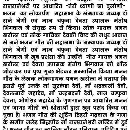
राजराजेश्वरी पर आधारित “तेरी ध्याणी छा बुलोणी”
भजन का लोकार्पण महासभा के संस्थापक अध्यक्ष डॉ
राजे नेगी एवं मान चंफुवा देवता उपासक मंतोष
भिगवान ने संयुक्त रूप से किया। लोक गायक अमन
खरोला एवं लोक गायिका देवकी विष्ट की मधुर आवाज
से सजे भजन गीत की महासभा के संस्थापक अध्यक्ष डॉ
राजे नेगी एवं मान चंफुवा देवता उपासक मंतोष
भिगवान ने खूब प्रशंसा की। उन्होंने गीत गायक अमन
खरोला एवं देवता उपासक मंतोष भिगवान को शॉल
ओढ़ाकर एवं पुष्प गुच्छ भेंटकर सम्मानित किया। भजन
गीत के लेखक लोकगायक अमन खरोला ने बताया कि
इससे पूर्व उनके मां सुरकंडा देवी, माँ भद्रकाली देवी,
देवलसारी महादेव, माँ चन्द्रबदनी देवी, मान चम्फुवा
देवता, ओणेश्वर महादेव के गुणगान पर आधारित भजन
एवं जागर गीतों को श्रोताओं द्वारा खूब पसंद किया जा
चुका है। भजन गीत की शूटिंग टिहरी गढ़वाल के गजा
के समीप जलेड़ सिद्धपीठ माँ राजराजेश्वरी मन्दिर में हुई
है। भजन गीत का म्यूजिक नीरज उनियाल, एडिटिंग एवं