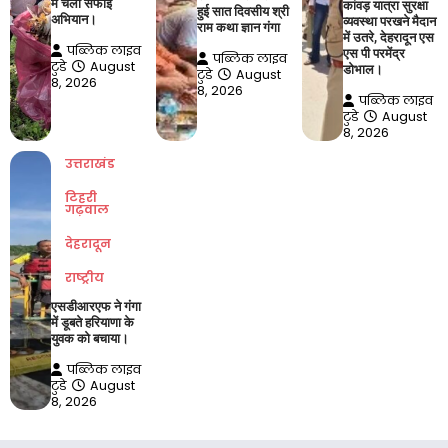
में चला सफाई
कांवड़ यात्रा सुरक्षा
हुई सात दिवसीय श्री
अभियान।
व्यवस्था परखने मैदान
राम कथा ज्ञान गंगा
में उतरे, देहरादून एस
पब्लिक लाइव
एस पी परमेंद्र
पब्लिक लाइव
टुडे
August
डोभाल।
टुडे
August
8, 2026
8, 2026
पब्लिक लाइव
टुडे
August
8, 2026
उत्तराखंड
टिहरी
गढ़वाल
देहरादून
राष्ट्रीय
एसडीआरएफ ने गंगा
में डूबते हरियाणा के
युवक को बचाया।
पब्लिक लाइव
टुडे
August
8, 2026