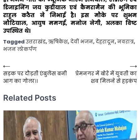
डिजाइनिंग जय कुडीयाल एवं कैमरामैन की भूमिका
राहुल कठैत ने निभाई है। इस मौके पर शुभम
नौटियाल, आयुष ममगई, मनोज नेगी, अलका विष्ट
उपस्थित थे।
Tagged
उत्तराखंड
,
ऋषिकेश
,
देवी भजन
,
देहरादून
,
नवरात्र
,
भजन लोकर्पण
⟵
⟶
Post
सड़क पर दौड़ती एंबुलेंस बनी
प्रेमनगर में बोरे में युवती का
navigation
आग का गोला।।
शव मिलने से हड़कंप
Related Posts