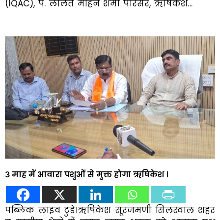
(IQAC), पं. ललित मोहन शर्मा परिसर, ऋषिकेश…
3 माह में आवारा पशुओं से मुक्त होगा ऋषिकेश ।
पब्लिक लाइव टुडे।ऋषिकेश सूरजमणी सिलस्वाल शहर