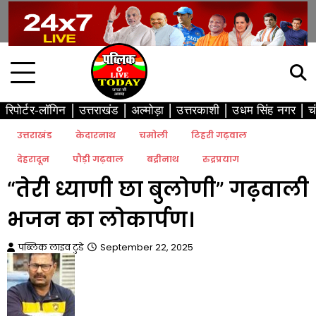
Skip
to
content
रिपोर्टर-लॉगिन
उत्तराखंड
अल्मोड़ा
उत्तरकाशी
उधम सिंह नगर
च
उत्तराखंड
केदारनाथ
चमोली
टिहरी गढ़वाल
देहरादून
पौड़ी गढ़वाल
बद्रीनाथ
रुद्रप्रयाग
“तेरी ध्याणी छा बुलोणी” गढ़वाली
भजन का लोकार्पण।
पब्लिक लाइव टुडे
September 22, 2025