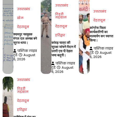
उत्तराखंड
उत्तराखंड
उत्तराखंड
टिहरी
गढ़वाल
खेल
देहरादून
देहरादून
देहरादून
कांग्रेस जिला
कार्यकारिणी का
श्यामपुर नवयुवक
हरिद्वार
माल्यार्पण कर स्वागत
मंगल दल अध्यक्ष बने
किया।
सूरज थापा।
कांवड़ यात्रा की
सुरक्षा जांचने मैदान में
पब्लिक लाइव
पब्लिक लाइव
उतरी एस पी देहात
टुडे
August
टुडे
August
जया बलूनी।
6, 2026
6, 2026
पब्लिक लाइव
टुडे
August
6, 2026
उत्तराखंड
टिहरी
गढ़वाल
देहरादून
हरिद्वार