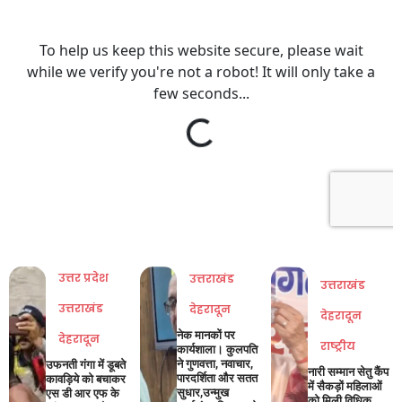
उत्तर प्रदेश
उत्तराखंड
उत्तराखंड
उत्तराखंड
देहरादून
देहरादून
नेक मानकों पर
देहरादून
राष्ट्रीय
कार्यशाला। कुलपति
ने गुणवत्ता, नवाचार,
उफनती गंगा में डूबते
नारी सम्मान सेतु कैंप
पारदर्शिता और सतत
कावड़िये को बचाकर
में सैकड़ों महिलाओं
सुधार,उन्मुख
एस डी आर एफ के
को मिली विधिक