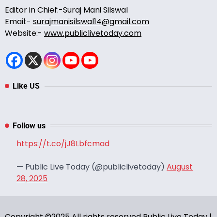
Editor in Chief:-Suraj Mani Silswal
Email:-
surajmanisilswal14@gmail.com
Website:-
www.publiclivetoday.com
Like US
Follow us
https://t.co/jJ8Lbfcmad
— Public Live Today (@publiclivetoday)
August
28, 2025
Copyright ©2025 All rights reserved Public Live Today |