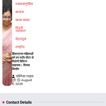
एक्सक्लूसिव
क्राइम
खास खबर
टिहरी
गढ़वाल
देहरादून
राष्ट्रीय
हिंसाग्रस्त महिलाओं
को वन स्टॉप सेंटर से
मिलेगी विभिन्न
सहायता। विजया
किशोर
पब्लिक लाइव
टुडे
August
5, 2026
Contact Details