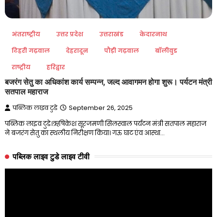
अंतराष्ट्रीय
उत्तर प्रदेश
उत्तराखंड
केदारनाथ
टिहरी गढ़वाल
देहरादून
पौड़ी गढ़वाल
बॉलीवुड
राष्ट्रीय
हरिद्वार
बजरंग सेतु का अधिकांश कार्य सम्पन्न, जल्द आवागमन होगा शुरू। पर्यटन मंत्री
सतपाल महाराज
पब्लिक लाइव टुडे
September 26, 2025
पब्लिक लाइव टुडे।ऋषिकेश सूरजमणी सिलस्वाल पर्यटन मंत्री सतपाल महाराज
ने बजरंग सेतु का स्थलीय निरीक्षण किया। गऊ घाट एंव आस्था…
पब्लिक लाइव टुडे लाइव टीवी