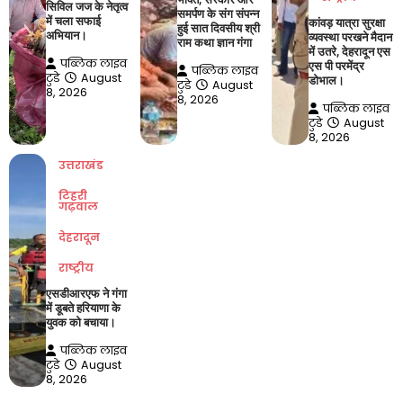
सिविल जज के नेतृत्व
समर्पण के संग संपन्न
में चला सफाई
कांवड़ यात्रा सुरक्षा
हुई सात दिवसीय श्री
अभियान।
व्यवस्था परखने मैदान
राम कथा ज्ञान गंगा
में उतरे, देहरादून एस
पब्लिक लाइव
एस पी परमेंद्र
पब्लिक लाइव
टुडे
August
डोभाल।
टुडे
August
8, 2026
8, 2026
पब्लिक लाइव
टुडे
August
8, 2026
उत्तराखंड
टिहरी
गढ़वाल
देहरादून
राष्ट्रीय
एसडीआरएफ ने गंगा
में डूबते हरियाणा के
युवक को बचाया।
पब्लिक लाइव
टुडे
August
8, 2026