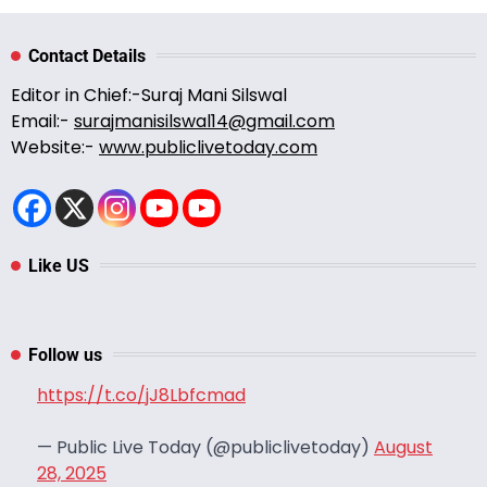
Contact Details
Editor in Chief:-Suraj Mani Silswal
Email:-
surajmanisilswal14@gmail.com
Website:-
www.publiclivetoday.com
Like US
Follow us
https://t.co/jJ8Lbfcmad
— Public Live Today (@publiclivetoday)
August
28, 2025