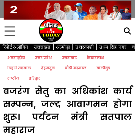
Skip
to
content
रिपोर्टर-लॉगिन
उत्तराखंड
अल्मोड़ा
उत्तरकाशी
उधम सिंह नगर
च
अंतराष्ट्रीय
उत्तर प्रदेश
उत्तराखंड
केदारनाथ
टिहरी गढ़वाल
देहरादून
पौड़ी गढ़वाल
बॉलीवुड
राष्ट्रीय
हरिद्वार
बजरंग सेतु का अधिकांश कार्य
सम्पन्न, जल्द आवागमन होगा
शुरू। पर्यटन मंत्री सतपाल
महाराज