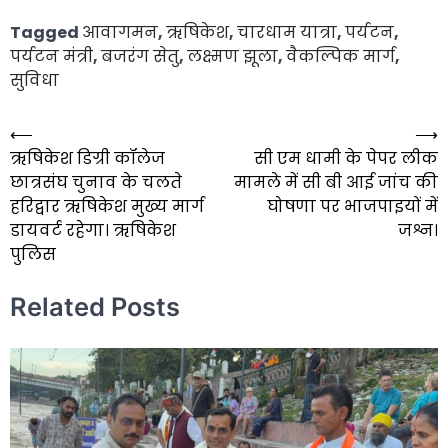
Tagged
आवागमन
,
ऋषिकेश
,
चारधाम यात्रा
,
पर्यटन
,
पर्यटन मंत्री
,
बजरंग सेतु
,
लक्ष्मण झूला
,
वैकल्पिक मार्ग
,
सुविधा
⟵
⟶
Post
ऋषिकेश डिग्री कॉलेज
सी एम धामी के पेपर लीक
navigation
छात्रसंघ चुनाव के चलते
मामले में सी बी आई जांच की
हरिद्वार ऋषिकेश मुख्य मार्ग
घोषणा पर भाजपाइयों में
डायवर्ट रहेगा। ऋषिकेश
जश्न।
पुलिस
Related Posts