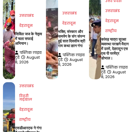
उत्तर प्रदेश
उत्तराखंड
उत्तराखंड
उत्तराखंड
देहरादून
देहरादून
देहरादून
राष्ट्रीय
भक्ति, संस्कार और
सिविल जज के नेतृत्व
समर्पण के संग संपन्न
में चला सफाई
कांवड़ यात्रा सुरक्षा
हुई सात दिवसीय श्री
अभियान।
व्यवस्था परखने मैदान
राम कथा ज्ञान गंगा
में उतरे, देहरादून एस
पब्लिक लाइव
एस पी परमेंद्र
पब्लिक लाइव
टुडे
August
डोभाल।
टुडे
August
8, 2026
8, 2026
पब्लिक लाइव
टुडे
August
8, 2026
उत्तराखंड
टिहरी
गढ़वाल
देहरादून
राष्ट्रीय
एसडीआरएफ ने गंगा