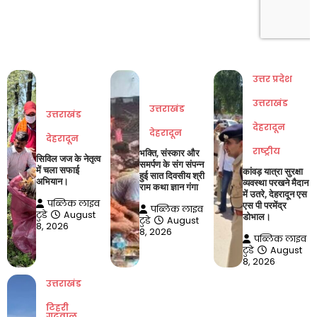
उत्तर प्रदेश
उत्तराखंड
उत्तराखंड
उत्तराखंड
देहरादून
देहरादून
देहरादून
राष्ट्रीय
भक्ति, संस्कार और
सिविल जज के नेतृत्व
समर्पण के संग संपन्न
में चला सफाई
कांवड़ यात्रा सुरक्षा
हुई सात दिवसीय श्री
अभियान।
व्यवस्था परखने मैदान
राम कथा ज्ञान गंगा
में उतरे, देहरादून एस
पब्लिक लाइव
एस पी परमेंद्र
पब्लिक लाइव
टुडे
August
डोभाल।
टुडे
August
8, 2026
8, 2026
पब्लिक लाइव
टुडे
August
8, 2026
उत्तराखंड
टिहरी
गढ़वाल