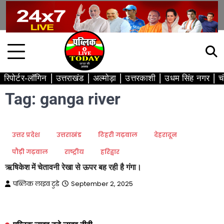
Skip
to
content
रिपोर्टर-लॉगिन
उत्तराखंड
अल्मोड़ा
उत्तरकाशी
उधम सिंह नगर
च
Tag:
ganga river
उत्तर प्रदेश
उत्तराखंड
टिहरी गढ़वाल
देहरादून
पौड़ी गढ़वाल
राष्ट्रीय
हरिद्वार
ऋषिकेश में चेतावनी रेखा से ऊपर बह रही है गंगा।
पब्लिक लाइव टुडे
September 2, 2025