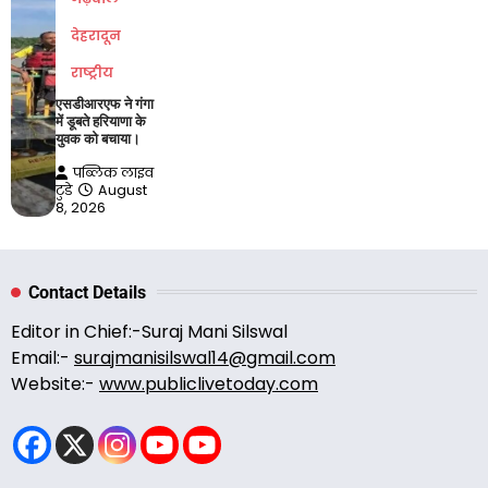
देहरादून
राष्ट्रीय
एसडीआरएफ ने गंगा
में डूबते हरियाणा के
युवक को बचाया।
पब्लिक लाइव
टुडे
August
8, 2026
Contact Details
Editor in Chief:-Suraj Mani Silswal
Email:-
surajmanisilswal14@gmail.com
Website:-
www.publiclivetoday.com