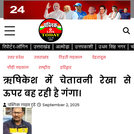
Skip
to
content
रिपोर्टर-लॉगिन
उत्तराखंड
अल्मोड़ा
उत्तरकाशी
उधम सिंह नगर
च
उत्तर प्रदेश
उत्तराखंड
टिहरी गढ़वाल
देहरादून
पौड़ी गढ़वाल
राष्ट्रीय
हरिद्वार
ऋषिकेश में चेतावनी रेखा से
ऊपर बह रही है गंगा।
पब्लिक लाइव टुडे
September 2, 2025