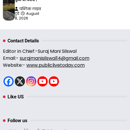
पब्लिक लाइव
टुडे
August
8, 2026
Contact Details
Editor in Chief:-Suraj Mani Silswal
Email:-
surajmanisilswal14@gmail.com
Website:-
www.publiclivetoday.com
Like US
Follow us