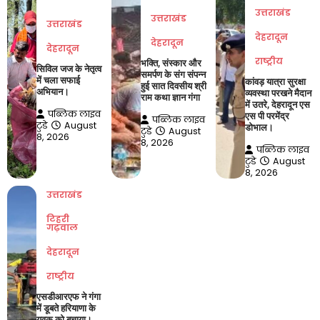
उत्तराखंड
उत्तराखंड
उत्तराखंड
देहरादून
देहरादून
देहरादून
राष्ट्रीय
भक्ति, संस्कार और
सिविल जज के नेतृत्व
समर्पण के संग संपन्न
में चला सफाई
कांवड़ यात्रा सुरक्षा
हुई सात दिवसीय श्री
अभियान।
व्यवस्था परखने मैदान
राम कथा ज्ञान गंगा
में उतरे, देहरादून एस
पब्लिक लाइव
एस पी परमेंद्र
पब्लिक लाइव
टुडे
August
डोभाल।
टुडे
August
8, 2026
8, 2026
पब्लिक लाइव
टुडे
August
8, 2026
उत्तराखंड
टिहरी
गढ़वाल
देहरादून
राष्ट्रीय
एसडीआरएफ ने गंगा
में डूबते हरियाणा के
युवक को बचाया।