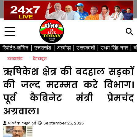
Skip
to
content
रिपोर्टर-लॉगिन
उत्तराखंड
अल्मोड़ा
उत्तरकाशी
उधम सिंह नगर
च
उत्तराखंड
देहरादून
ऋषिकेश क्षेत्र की बदहाल सड़कों
की जल्द मरम्मत करे विभाग।
पूर्व कैबिनेट मंत्री प्रेमचंद
अग्रवाल।
पब्लिक लाइव टुडे
September 25, 2025