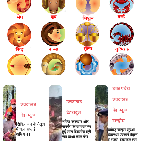
उत्तर प्रदेश
उत्तराखंड
उत्तराखंड
उत्तराखंड
देहरादून
देहरादून
देहरादून
राष्ट्रीय
भक्ति, संस्कार और
सिविल जज के नेतृत्व
समर्पण के संग संपन्न
में चला सफाई
कांवड़ यात्रा सुरक्षा
हुई सात दिवसीय श्री
अभियान।
व्यवस्था परखने मैदान
राम कथा ज्ञान गंगा
में उतरे, देहरादून एस