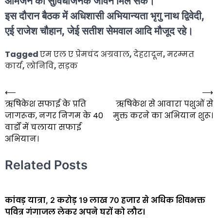
आमजन को सुविधाजनक जीवन मिल सके।
इस दौरान बैठक में अधिशासी अभियान्यता भृगु नाथ द्विवेदी,
एई राजेश चौहान, जेई सतीश सेमवाल आदि मौजूद रहे।
Tagged
एम एल ए प्रेमचंद अग्रवाल
,
देहरादून
,
मरम्मत
कार्य
,
लोनिवि
,
सड़क
⟵
⟶
Post
ऋषिकेश सफाई के प्रति
ऋषिकेश से आवारा पशुओं से
navigation
जागरूक, नगर निगम के 40
मुक्त करने का अभियान शुरू।
वार्डों में चलाया सफाई
अभियान।
Related Posts
कांवड़ यात्रा, 2 करोड़ 19 लाख 70 हजार से अधिक शिवभक्त
पवित्र गंगाजल लेकर अपने घरों को लौट।