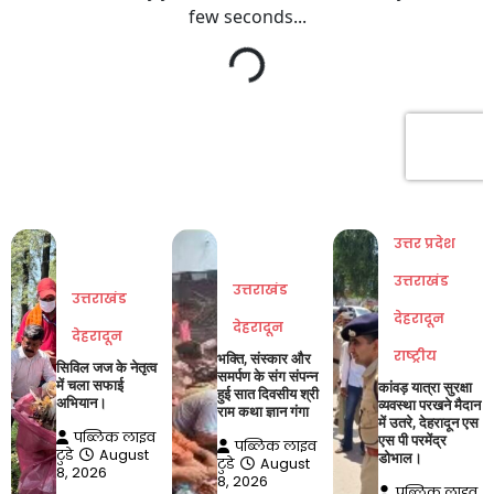
उत्तर प्रदेश
उत्तराखंड
उत्तराखंड
उत्तराखंड
देहरादून
देहरादून
देहरादून
राष्ट्रीय
भक्ति, संस्कार और
सिविल जज के नेतृत्व
समर्पण के संग संपन्न
में चला सफाई
कांवड़ यात्रा सुरक्षा
हुई सात दिवसीय श्री
अभियान।
व्यवस्था परखने मैदान
राम कथा ज्ञान गंगा
में उतरे, देहरादून एस
पब्लिक लाइव
एस पी परमेंद्र
पब्लिक लाइव
टुडे
August
डोभाल।
टुडे
August
8, 2026
8, 2026
पब्लिक लाइव