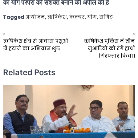
की योग परंपरा को सशक्त बनाने की अपील की है
Tagged
आयोजन
,
ऋषिकेश
,
कल्चर
,
योग
,
समिट
⟵
⟶
Post
ऋषिकेश क्षेत्र से आवारा पशुओं
ऋषिकेश पुलिस ने तीन
navigation
से हटाने का अभियान शुरू।
जुआरियो को रंगे हाथों
गिरफ्तार किया।
Related Posts