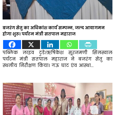
बजरंग सेतु का अधिकांश कार्य सम्पन्न, जल्द आवागमन
होगा शुरू। पर्यटन मंत्री सतपाल महाराज
पब्लिक लाइव टुडे।ऋषिकेश सूरजमणी सिलस्वाल
पर्यटन मंत्री सतपाल महाराज ने बजरंग सेतु का
स्थलीय निरीक्षण किया। गऊ घाट एंव आस्था…