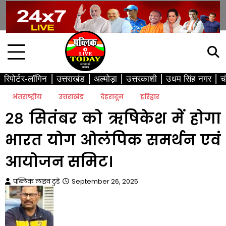
Skip
to
content
रिपोर्टर-लॉगिन
उत्तराखंड
अल्मोड़ा
उत्तरकाशी
उधम सिंह नगर
च
अंतराष्ट्रीय
उत्तराखंड
देहरादून
हरिद्वार
28 सितंबर को ऋषिकेश में होगा
भारत योग ओलंपिक समर्थन एवं
आयोजन समिट।
पब्लिक लाइव टुडे
September 26, 2025