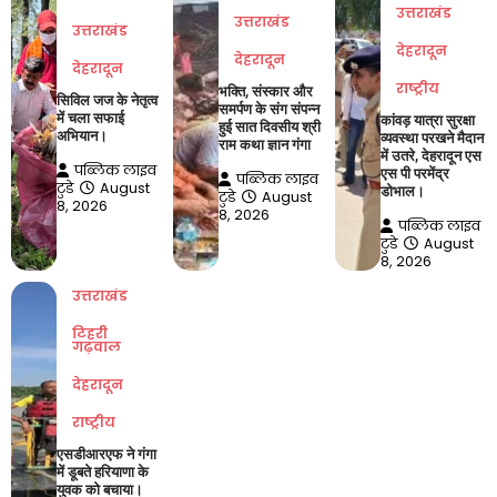
उत्तराखंड
उत्तराखंड
उत्तराखंड
देहरादून
देहरादून
देहरादून
राष्ट्रीय
भक्ति, संस्कार और
सिविल जज के नेतृत्व
समर्पण के संग संपन्न
में चला सफाई
कांवड़ यात्रा सुरक्षा
हुई सात दिवसीय श्री
अभियान।
व्यवस्था परखने मैदान
राम कथा ज्ञान गंगा
में उतरे, देहरादून एस
पब्लिक लाइव
एस पी परमेंद्र
पब्लिक लाइव
टुडे
August
डोभाल।
टुडे
August
8, 2026
8, 2026
पब्लिक लाइव
टुडे
August
8, 2026
उत्तराखंड
टिहरी
गढ़वाल
देहरादून
राष्ट्रीय
एसडीआरएफ ने गंगा
में डूबते हरियाणा के
युवक को बचाया।