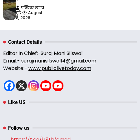
पब्लिक लाइव
टुडे
August
8, 2026
Contact Details
Editor in Chief:-Suraj Mani Silswal
Email:-
surajmanisilswal14@gmail.com
Website:-
www.publiclivetoday.com
Like US
Follow us
https://t.co/jJ8Lbfcmad