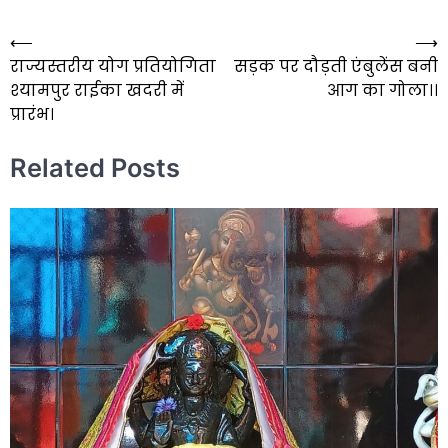
⟵
⟶
Post
राज्यस्तरीय योग प्रतियोगिता
सड़क पर दौड़ती एंबुलेंस बनी
navigation
श्यामपुर राईका खदरी में
आग का गोला।।
प्रारंभ।
Related Posts