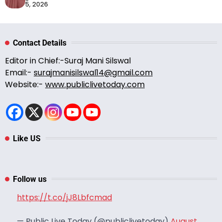
5, 2026
Contact Details
Editor in Chief:-Suraj Mani Silswal
Email:-
surajmanisilswal14@gmail.com
Website:-
www.publiclivetoday.com
Like US
Follow us
https://t.co/jJ8Lbfcmad
— Public Live Today (@publiclivetoday)
August