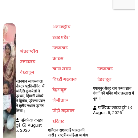
अंतराष्ट्रीय
उत्तर प्रदेश
उत्तराखंड
अंतराष्ट्रीय
क्राइम
उत्तराखंड
खास खबर
उत्तराखंड
देहरादून
टिहरी गढ़वाल
देहरादून
स्तनपान जागरूकता
पोस्टर प्रतियोगिता में
श्यामपुर क्षेत्र राम कथा ज्ञान
देहरादून
अदिति कुकरेती ने
गंगा” की भक्ति और उल्लास में
प्रथम, हिमानी लोबरे
डूबा।
नैनीताल
ने द्वितीय, प्रेरणा पंवार
ने तृतीय स्थान प्राप्त
पब्लिक लाइव टुडे
पौड़ी गढ़वाल
लिया।
August 5, 2026
पब्लिक लाइव
हरिद्वार
टुडे
August
5, 2026
शक्ति व सशक्त है भारत की
नारी। राष्ट्रीय महिला आयोग