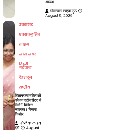
अध्यक्ष
पब्लिक लाइव टुडे
August 5, 2026
उत्तराखंड
एक्सक्लूसिव
क्राइम
खास खबर
टिहरी
गढ़वाल
देहरादून
राष्ट्रीय
हिंसाग्रस्त महिलाओं
को वन स्टॉप सेंटर से
मिलेगी विभिन्न
सहायता। विजया
किशोर
पब्लिक लाइव
टुडे
August