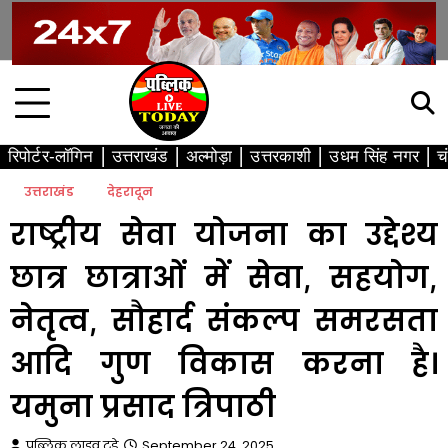
Skip
to
content
रिपोर्टर-लॉगिन
उत्तराखंड
अल्मोड़ा
उत्तरकाशी
उधम सिंह नगर
च
उत्तराखंड
देहरादून
राष्ट्रीय सेवा योजना का उद्देश्य
छात्र छात्राओं में सेवा, सहयोग,
नेतृत्व, सौहार्द संकल्प समरसता
आदि गुण विकास करना है।
यमुना प्रसाद त्रिपाठी
पब्लिक लाइव टुडे
September 24, 2025