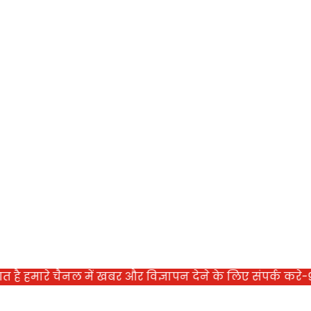
ारे चैनल में खबर और विज्ञापन देने के लिए संपर्क करे-9997778