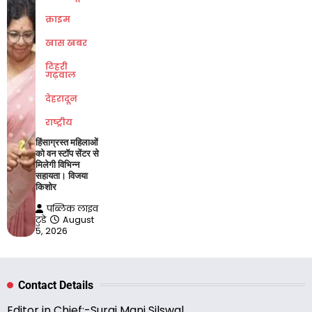
क्राइम
खास खबर
टिहरी
गढ़वाल
देहरादून
राष्ट्रीय
हिंसाग्रस्त महिलाओं
को वन स्टॉप सेंटर से
मिलेगी विभिन्न
सहायता। विजया
किशोर
पब्लिक लाइव
टुडे
August
5, 2026
Contact Details
Editor in Chief:-Suraj Mani Silswal