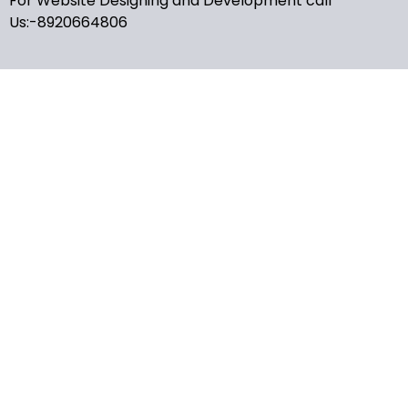
For Website Designing and Development call
Us:-8920664806