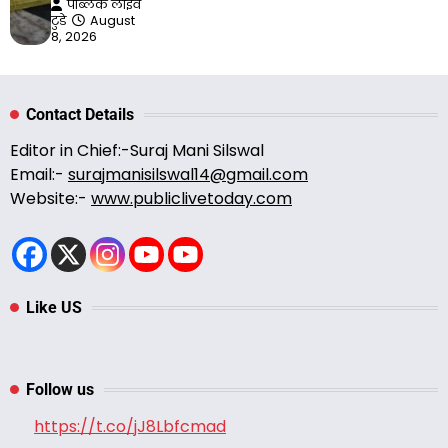
पब्लिक लाइव
टुडे
August
8, 2026
Contact Details
Editor in Chief:-Suraj Mani Silswal
Email:-
surajmanisilswal14@gmail.com
Website:-
www.publiclivetoday.com
Like US
Follow us
https://t.co/jJ8Lbfcmad