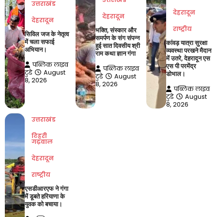
उत्तराखंड
देहरादून
देहरादून
देहरादून
राष्ट्रीय
भक्ति, संस्कार और
सिविल जज के नेतृत्व
समर्पण के संग संपन्न
में चला सफाई
कांवड़ यात्रा सुरक्षा
हुई सात दिवसीय श्री
अभियान।
व्यवस्था परखने मैदान
राम कथा ज्ञान गंगा
में उतरे, देहरादून एस
पब्लिक लाइव
एस पी परमेंद्र
पब्लिक लाइव
टुडे
August
डोभाल।
टुडे
August
8, 2026
8, 2026
पब्लिक लाइव
टुडे
August
8, 2026
उत्तराखंड
टिहरी
गढ़वाल
देहरादून
राष्ट्रीय
एसडीआरएफ ने गंगा
में डूबते हरियाणा के
युवक को बचाया।