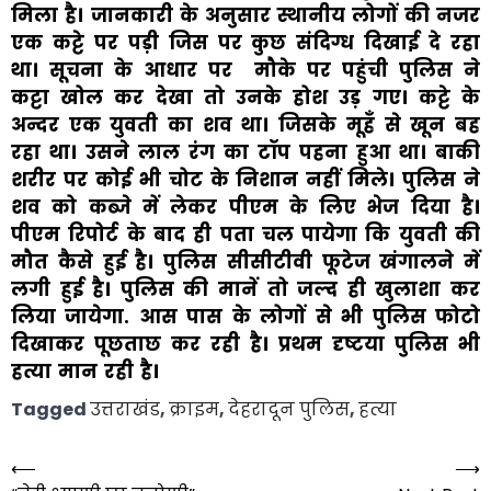
मिला है।
जानकारी के अनुसार स्थानीय लोगों की नजर
एक कट्टे पर पड़ी जिस पर कुछ संदिग्ध दिखाई दे रहा
था। सूचना के आधार पर मौके पर पहुंची पुलिस ने
कट्टा खोल कर देखा तो उनके होश उड़ गए। कट्टे के
अन्दर एक युवती का शव था। जिसके मूहँ से खून बह
रहा था। उसने लाल रंग का टॉप पहना हुआ था। बाकी
शरीर पर कोई भी चोट के निशान नहीं मिले। पुलिस ने
शव को कब्जे में लेकर पीएम के लिए भेज दिया है।
पीएम रिपोर्ट के बाद ही पता चल पायेगा कि युवती की
मौत कैसे हुई है। पुलिस सीसीटीवी फूटेज खंगालने में
लगी हुई है। पुलिस की मानें तो जल्द ही खुलाशा कर
लिया जायेगा. आस पास के लोगों से भी पुलिस फोटो
दिखाकर पूछताछ कर रही है। प्रथम दृष्टया पुलिस भी
हत्या मान रही है।
Tagged
उत्तराखंड
,
क्राइम
,
देहरादून पुलिस
,
हत्या
⟵
⟶
Post